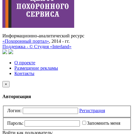
Информационно-аналитический ресурс
«Похоронный портал»
, 2014 - гг.
Поддержка -
©
Cтудия «Interland»
О проекте
Размещение рекламы
Контакты
×
Авторизация
Логин:
Регистрация
Пароль:
Запомнить меня
Войти как пользователь: