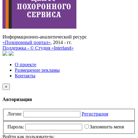
Информационно-аналитический ресурс
«Похоронный портал»
, 2014 - гг.
Поддержка -
©
Cтудия «Interland»
О проекте
Размещение рекламы
Контакты
×
Авторизация
Логин:
Регистрация
Пароль:
Запомнить меня
Войти как пользователь: