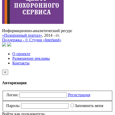
Информационно-аналитический ресурс
«Похоронный портал»
, 2014 - гг.
Поддержка -
©
Cтудия «Interland»
О проекте
Размещение рекламы
Контакты
×
Авторизация
Логин:
Регистрация
Пароль:
Запомнить меня
Войти как пользователь: