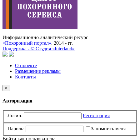
Информационно-аналитический ресурс
«Похоронный портал»
, 2014 - гг.
Поддержка -
©
Cтудия «Interland»
О проекте
Размещение рекламы
Контакты
×
Авторизация
Логин:
Регистрация
Пароль:
Запомнить меня
Войти как пользователь: