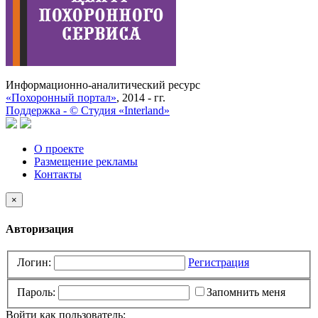
Информационно-аналитический ресурс
«Похоронный портал»
, 2014 - гг.
Поддержка -
©
Cтудия «Interland»
О проекте
Размещение рекламы
Контакты
×
Авторизация
Логин:
Регистрация
Пароль:
Запомнить меня
Войти как пользователь: