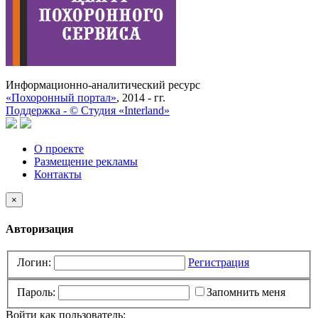
Информационно-аналитический ресурс
«Похоронный портал»
, 2014 - гг.
Поддержка -
©
Cтудия «Interland»
О проекте
Размещение рекламы
Контакты
×
Авторизация
Логин:
Регистрация
Пароль:
Запомнить меня
Войти как пользователь: