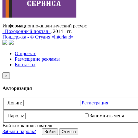
Информационно-аналитический ресурс
«Похоронный портал»
, 2014 - гг.
Поддержка -
©
Cтудия «Interland»
О проекте
Размещение рекламы
Контакты
×
Авторизация
Логин:
Регистрация
Пароль:
Запомнить меня
Войти как пользователь:
Забыли пароль?
Отмена