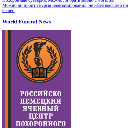
Похоронные суеверия. Можно ли брать землю с могилы?
Можно ли пройти курсы Бальзамирования, не имея высшего ил
Склеп
World Funeral News