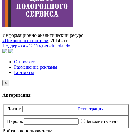
Информационно-аналитический ресурс
«Похоронный портал»
, 2014 - гг.
Поддержка -
©
Cтудия «Interland»
О проекте
Размещение рекламы
Контакты
×
Авторизация
Логин:
Регистрация
Пароль:
Запомнить меня
Войти как пользователь: