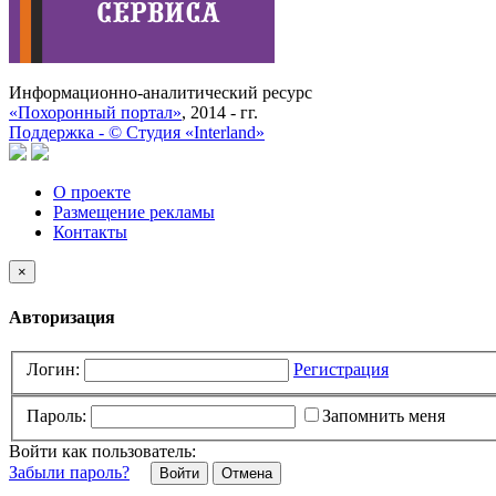
Информационно-аналитический ресурс
«Похоронный портал»
, 2014 - гг.
Поддержка -
©
Cтудия «Interland»
О проекте
Размещение рекламы
Контакты
×
Авторизация
Логин:
Регистрация
Пароль:
Запомнить меня
Войти как пользователь:
Забыли пароль?
Отмена