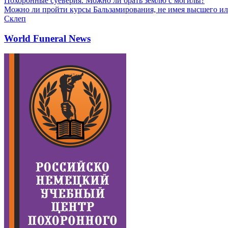
Похоронные суеверия. Можно ли брать землю с могилы?
Можно ли пройти курсы Бальзамирования, не имея высшего ил
Склеп
World Funeral News