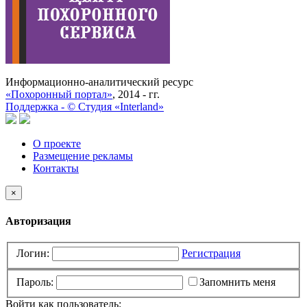
Информационно-аналитический ресурс
«Похоронный портал»
, 2014 - гг.
Поддержка -
©
Cтудия «Interland»
О проекте
Размещение рекламы
Контакты
×
Авторизация
Логин:
Регистрация
Пароль:
Запомнить меня
Войти как пользователь: