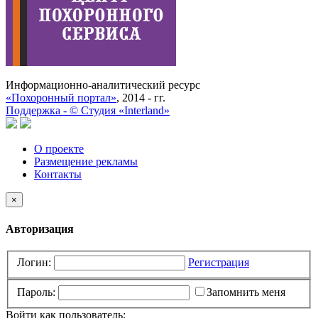
Информационно-аналитический ресурс
«Похоронный портал»
, 2014 - гг.
Поддержка -
©
Cтудия «Interland»
О проекте
Размещение рекламы
Контакты
×
Авторизация
Логин:
Регистрация
Пароль:
Запомнить меня
Войти как пользователь: