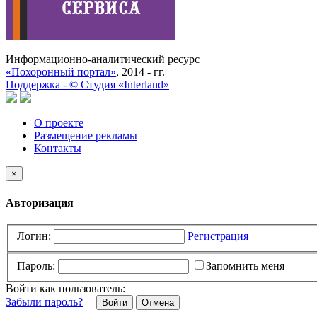
Информационно-аналитический ресурс
«Похоронный портал»
, 2014 - гг.
Поддержка -
©
Cтудия «Interland»
О проекте
Размещение рекламы
Контакты
×
Авторизация
Логин:
Регистрация
Пароль:
Запомнить меня
Войти как пользователь:
Забыли пароль?
Отмена