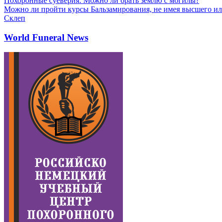
Похоронные суеверия. Можно ли брать землю с могилы?
Можно ли пройти курсы Бальзамирования, не имея высшего ил
Склеп
World Funeral News