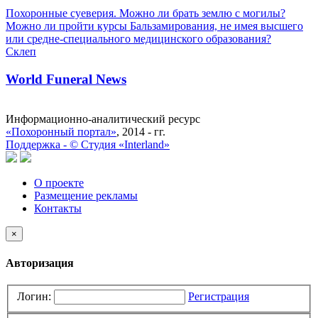
Похоронные суеверия. Можно ли брать землю с могилы?
Можно ли пройти курсы Бальзамирования, не имея высшего
или средне-специального медицинского образования?
Склеп
World Funeral News
Информационно-аналитический ресурс
«Похоронный портал»
, 2014 - гг.
Поддержка -
©
Cтудия «Interland»
О проекте
Размещение рекламы
Контакты
×
Авторизация
Логин:
Регистрация