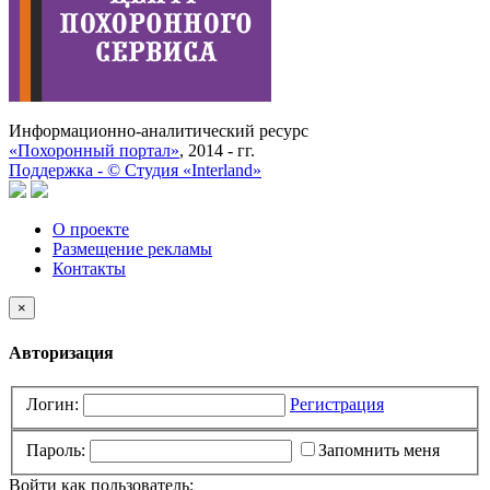
Информационно-аналитический ресурс
«Похоронный портал»
, 2014 - гг.
Поддержка -
©
Cтудия «Interland»
О проекте
Размещение рекламы
Контакты
×
Авторизация
Логин:
Регистрация
Пароль:
Запомнить меня
Войти как пользователь: