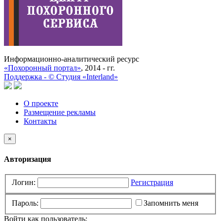
Информационно-аналитический ресурс
«Похоронный портал»
, 2014 - гг.
Поддержка -
©
Cтудия «Interland»
О проекте
Размещение рекламы
Контакты
×
Авторизация
Логин:
Регистрация
Пароль:
Запомнить меня
Войти как пользователь: