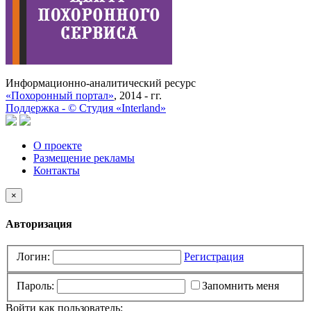
Информационно-аналитический ресурс
«Похоронный портал»
, 2014 - гг.
Поддержка -
©
Cтудия «Interland»
О проекте
Размещение рекламы
Контакты
×
Авторизация
Логин:
Регистрация
Пароль:
Запомнить меня
Войти как пользователь: