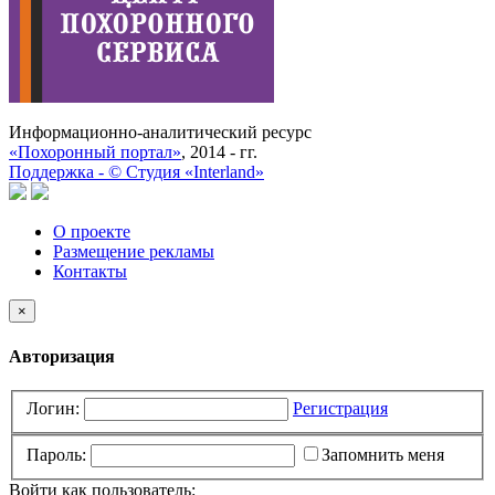
Информационно-аналитический ресурс
«Похоронный портал»
, 2014 - гг.
Поддержка -
©
Cтудия «Interland»
О проекте
Размещение рекламы
Контакты
×
Авторизация
Логин:
Регистрация
Пароль:
Запомнить меня
Войти как пользователь: