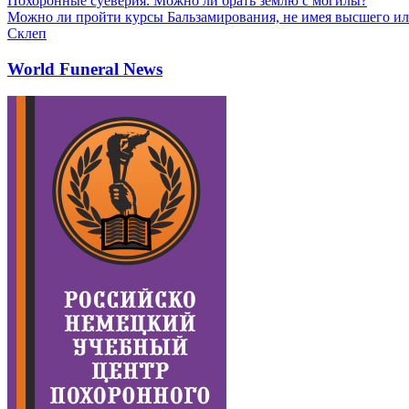
Похоронные суеверия. Можно ли брать землю с могилы?
Можно ли пройти курсы Бальзамирования, не имея высшего ил
Склеп
World Funeral News