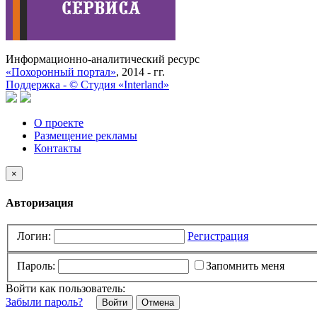
Информационно-аналитический ресурс
«Похоронный портал»
, 2014 - гг.
Поддержка -
©
Cтудия «Interland»
О проекте
Размещение рекламы
Контакты
×
Авторизация
Логин:
Регистрация
Пароль:
Запомнить меня
Войти как пользователь:
Забыли пароль?
Отмена