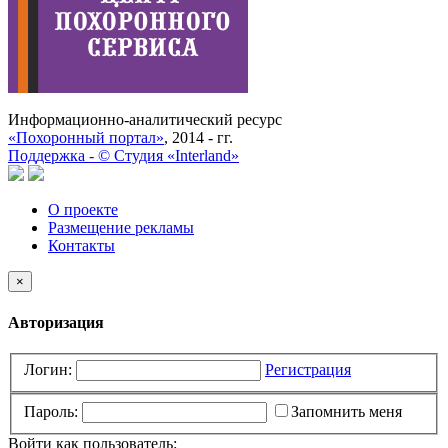
Информационно-аналитический ресурс
«Похоронный портал»
, 2014 - гг.
Поддержка -
©
Cтудия «Interland»
О проекте
Размещение рекламы
Контакты
×
Авторизация
Логин:
Регистрация
Пароль:
Запомнить меня
Войти как пользователь: