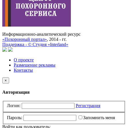
Информационно-аналитический ресурс
«Похоронный портал»
, 2014 - гг.
Поддержка -
©
Cтудия «Interland»
О проекте
Размещение рекламы
Контакты
×
Авторизация
Логин:
Регистрация
Пароль:
Запомнить меня
Войти как пользователь: