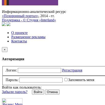
Информационно-аналитический ресурс
«Похоронный портал»
, 2014 - гг.
Поддержка -
©
Cтудия «Interland»
О проекте
Размещение рекламы
Контакты
×
Авторизация
Логин:
Регистрация
Пароль:
Запомнить меня
Войти как пользователь:
Забыли пароль?
Отмена