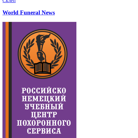
Склеп
World Funeral News