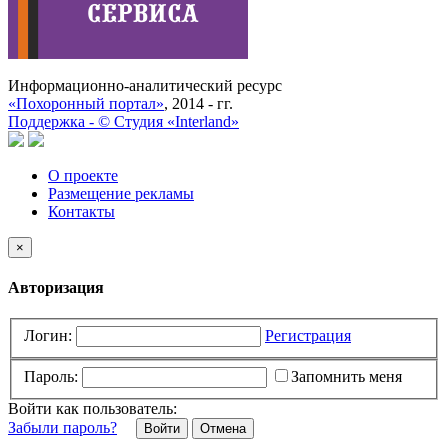
Информационно-аналитический ресурс
«Похоронный портал»
, 2014 - гг.
Поддержка -
©
Cтудия «Interland»
О проекте
Размещение рекламы
Контакты
×
Авторизация
Логин:
Регистрация
Пароль:
Запомнить меня
Войти как пользователь:
Забыли пароль?
Отмена