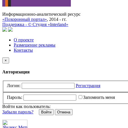
Информационно-аналитический ресурс
«Похоронный портал»
, 2014 - гг.
Поддержка -
©
Cтудия «Interland»
О проекте
Размещение рекламы
Контакты
×
Авторизация
Логин:
Регистрация
Пароль:
Запомнить меня
Войти как пользователь:
Забыли пароль?
Отмена