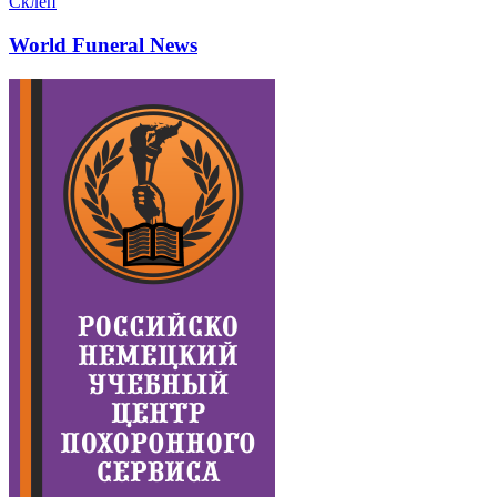
Склеп
World Funeral News