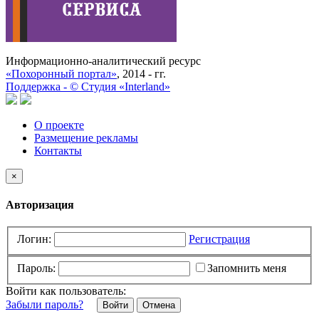
Информационно-аналитический ресурс
«Похоронный портал»
, 2014 - гг.
Поддержка -
©
Cтудия «Interland»
О проекте
Размещение рекламы
Контакты
×
Авторизация
Логин:
Регистрация
Пароль:
Запомнить меня
Войти как пользователь:
Забыли пароль?
Отмена