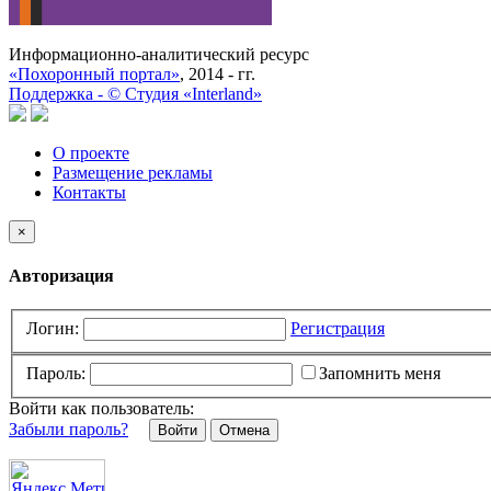
Информационно-аналитический ресурс
«Похоронный портал»
, 2014 - гг.
Поддержка -
©
Cтудия «Interland»
О проекте
Размещение рекламы
Контакты
×
Авторизация
Логин:
Регистрация
Пароль:
Запомнить меня
Войти как пользователь:
Забыли пароль?
Отмена