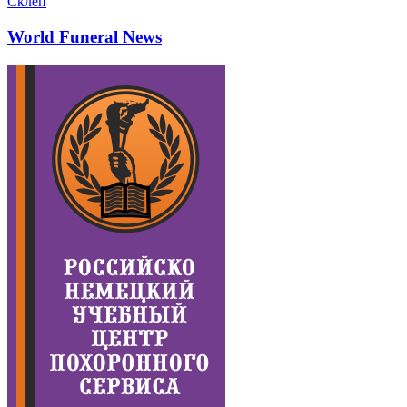
Склеп
World Funeral News