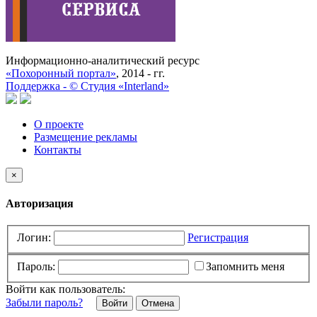
Информационно-аналитический ресурс
«Похоронный портал»
, 2014 - гг.
Поддержка -
©
Cтудия «Interland»
О проекте
Размещение рекламы
Контакты
×
Авторизация
Логин:
Регистрация
Пароль:
Запомнить меня
Войти как пользователь:
Забыли пароль?
Отмена