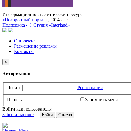
Информационно-аналитический ресурс
«Похоронный портал»
, 2014 - гг.
Поддержка -
©
Cтудия «Interland»
О проекте
Размещение рекламы
Контакты
×
Авторизация
Логин:
Регистрация
Пароль:
Запомнить меня
Войти как пользователь:
Забыли пароль?
Отмена