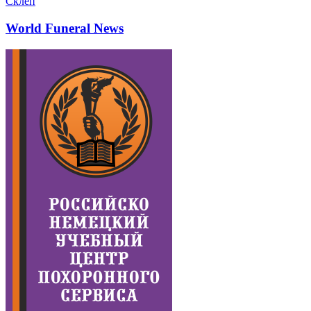
Склеп
World Funeral News