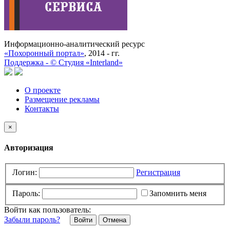
Информационно-аналитический ресурс
«Похоронный портал»
, 2014 - гг.
Поддержка -
©
Cтудия «Interland»
О проекте
Размещение рекламы
Контакты
×
Авторизация
Логин:
Регистрация
Пароль:
Запомнить меня
Войти как пользователь:
Забыли пароль?
Отмена