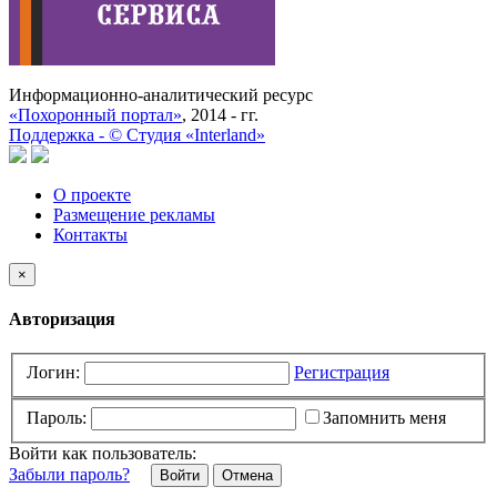
Информационно-аналитический ресурс
«Похоронный портал»
, 2014 - гг.
Поддержка -
©
Cтудия «Interland»
О проекте
Размещение рекламы
Контакты
×
Авторизация
Логин:
Регистрация
Пароль:
Запомнить меня
Войти как пользователь:
Забыли пароль?
Отмена