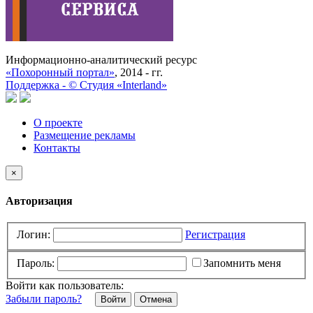
Информационно-аналитический ресурс
«Похоронный портал»
, 2014 - гг.
Поддержка -
©
Cтудия «Interland»
О проекте
Размещение рекламы
Контакты
×
Авторизация
Логин:
Регистрация
Пароль:
Запомнить меня
Войти как пользователь:
Забыли пароль?
Отмена