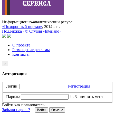
Информационно-аналитический ресурс
«Похоронный портал»
, 2014 - гг.
Поддержка -
©
Cтудия «Interland»
О проекте
Размещение рекламы
Контакты
×
Авторизация
Логин:
Регистрация
Пароль:
Запомнить меня
Войти как пользователь:
Забыли пароль?
Отмена