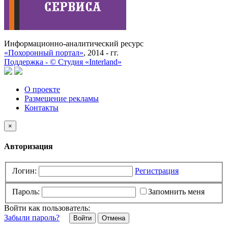
Информационно-аналитический ресурс
«Похоронный портал»
, 2014 - гг.
Поддержка -
©
Cтудия «Interland»
О проекте
Размещение рекламы
Контакты
×
Авторизация
Логин:
Регистрация
Пароль:
Запомнить меня
Войти как пользователь:
Забыли пароль?
Отмена