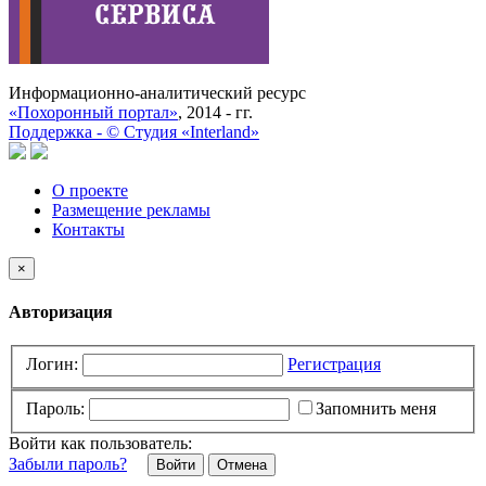
Информационно-аналитический ресурс
«Похоронный портал»
, 2014 - гг.
Поддержка -
©
Cтудия «Interland»
О проекте
Размещение рекламы
Контакты
×
Авторизация
Логин:
Регистрация
Пароль:
Запомнить меня
Войти как пользователь:
Забыли пароль?
Отмена