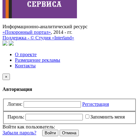
Информационно-аналитический ресурс
«Похоронный портал»
, 2014 - гг.
Поддержка -
©
Cтудия «Interland»
О проекте
Размещение рекламы
Контакты
×
Авторизация
Логин:
Регистрация
Пароль:
Запомнить меня
Войти как пользователь:
Забыли пароль?
Отмена