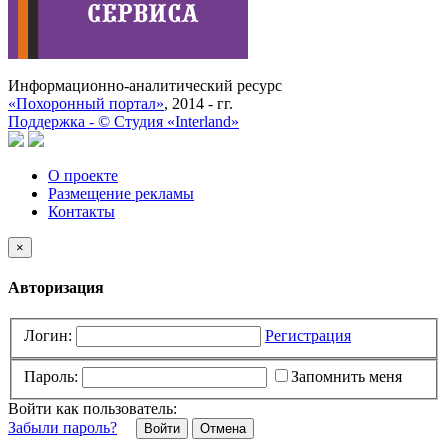
Информационно-аналитический ресурс
«Похоронный портал»
, 2014 - гг.
Поддержка -
©
Cтудия «Interland»
О проекте
Размещение рекламы
Контакты
×
Авторизация
Логин:
Регистрация
Пароль:
Запомнить меня
Войти как пользователь:
Забыли пароль?
Отмена