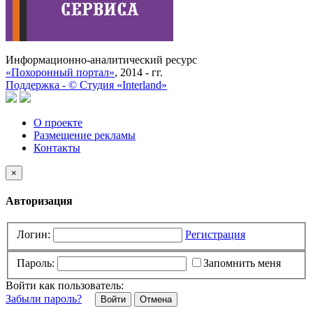
Информационно-аналитический ресурс
«Похоронный портал»
, 2014 - гг.
Поддержка -
©
Cтудия «Interland»
О проекте
Размещение рекламы
Контакты
×
Авторизация
Логин:
Регистрация
Пароль:
Запомнить меня
Войти как пользователь:
Забыли пароль?
Отмена