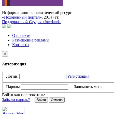
Информационно-аналитический ресурс
«Похоронный портал»
, 2014 - гг.
Поддержка -
©
Cтудия «Interland»
О проекте
Размещение рекламы
Контакты
×
Авторизация
Логин:
Регистрация
Пароль:
Запомнить меня
Войти как пользователь:
Забыли пароль?
Отмена