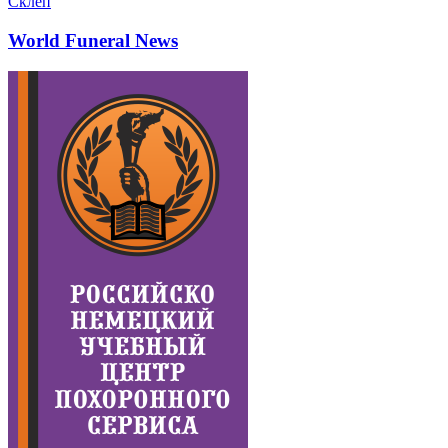
Склеп
World Funeral News