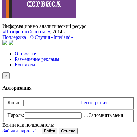
Информационно-аналитический ресурс
«Похоронный портал»
, 2014 - гг.
Поддержка -
©
Cтудия «Interland»
О проекте
Размещение рекламы
Контакты
×
Авторизация
Логин:
Регистрация
Пароль:
Запомнить меня
Войти как пользователь:
Забыли пароль?
Отмена