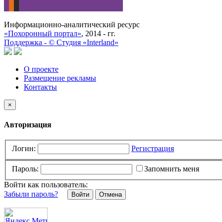
Информационно-аналитический ресурс
«Похоронный портал»
, 2014 - гг.
Поддержка -
©
Cтудия «Interland»
О проекте
Размещение рекламы
Контакты
×
Авторизация
Логин:
Регистрация
Пароль:
Запомнить меня
Войти как пользователь:
Забыли пароль?
Отмена