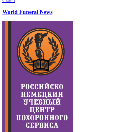
Склеп
World Funeral News