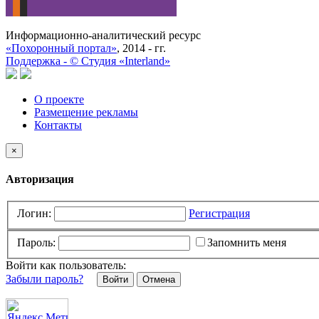
Информационно-аналитический ресурс
«Похоронный портал»
, 2014 - гг.
Поддержка -
©
Cтудия «Interland»
О проекте
Размещение рекламы
Контакты
×
Авторизация
Логин:
Регистрация
Пароль:
Запомнить меня
Войти как пользователь:
Забыли пароль?
Отмена