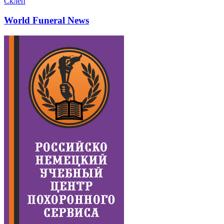
Склеп
World Funeral News