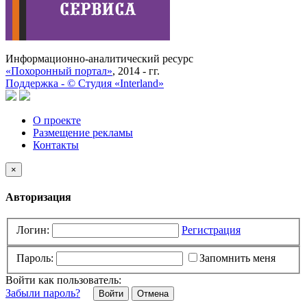
Информационно-аналитический ресурс
«Похоронный портал»
, 2014 - гг.
Поддержка -
©
Cтудия «Interland»
О проекте
Размещение рекламы
Контакты
×
Авторизация
Логин:
Регистрация
Пароль:
Запомнить меня
Войти как пользователь:
Забыли пароль?
Отмена