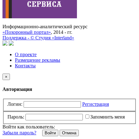
Информационно-аналитический ресурс
«Похоронный портал»
, 2014 - гг.
Поддержка -
©
Cтудия «Interland»
О проекте
Размещение рекламы
Контакты
×
Авторизация
Логин:
Регистрация
Пароль:
Запомнить меня
Войти как пользователь:
Забыли пароль?
Отмена