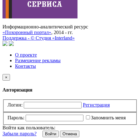
Информационно-аналитический ресурс
«Похоронный портал»
, 2014 - гг.
Поддержка -
©
Cтудия «Interland»
О проекте
Размещение рекламы
Контакты
×
Авторизация
Логин:
Регистрация
Пароль:
Запомнить меня
Войти как пользователь:
Забыли пароль?
Отмена