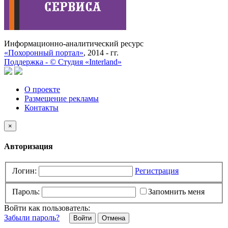
Информационно-аналитический ресурс
«Похоронный портал»
, 2014 - гг.
Поддержка -
©
Cтудия «Interland»
О проекте
Размещение рекламы
Контакты
×
Авторизация
Логин:
Регистрация
Пароль:
Запомнить меня
Войти как пользователь:
Забыли пароль?
Отмена