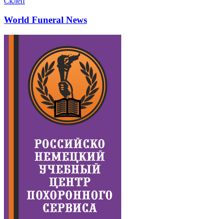
Склеп
World Funeral News