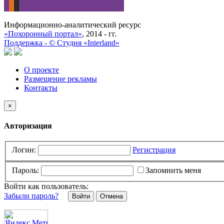
Информационно-аналитический ресурс
«Похоронный портал»
, 2014 - гг.
Поддержка -
©
Cтудия «Interland»
О проекте
Размещение рекламы
Контакты
×
Авторизация
Логин:
Регистрация
Пароль:
Запомнить меня
Войти как пользователь:
Забыли пароль?
Отмена