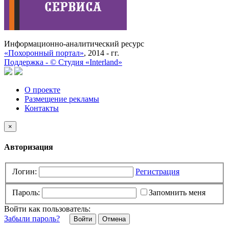
Информационно-аналитический ресурс
«Похоронный портал»
, 2014 - гг.
Поддержка -
©
Cтудия «Interland»
О проекте
Размещение рекламы
Контакты
×
Авторизация
Логин:
Регистрация
Пароль:
Запомнить меня
Войти как пользователь:
Забыли пароль?
Отмена