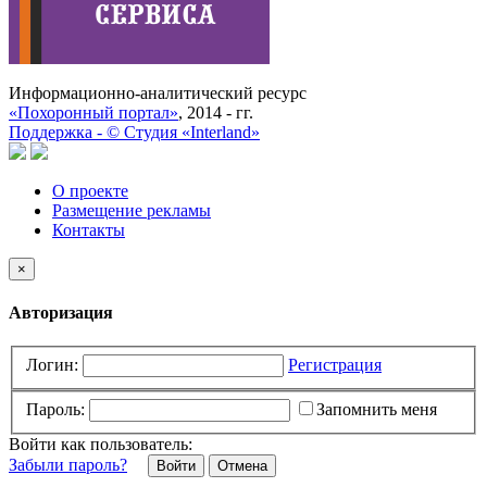
Информационно-аналитический ресурс
«Похоронный портал»
, 2014 - гг.
Поддержка -
©
Cтудия «Interland»
О проекте
Размещение рекламы
Контакты
×
Авторизация
Логин:
Регистрация
Пароль:
Запомнить меня
Войти как пользователь:
Забыли пароль?
Отмена