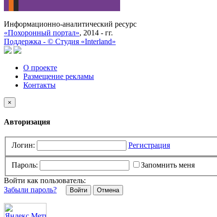
Информационно-аналитический ресурс
«Похоронный портал»
, 2014 - гг.
Поддержка -
©
Cтудия «Interland»
О проекте
Размещение рекламы
Контакты
×
Авторизация
Логин:
Регистрация
Пароль:
Запомнить меня
Войти как пользователь:
Забыли пароль?
Отмена