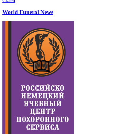
Склеп
World Funeral News