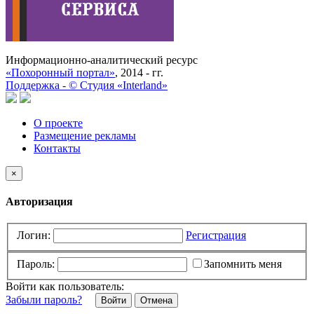
Информационно-аналитический ресурс
«Похоронный портал»
, 2014 - гг.
Поддержка -
©
Cтудия «Interland»
О проекте
Размещение рекламы
Контакты
×
Авторизация
Логин:
Регистрация
Пароль:
Запомнить меня
Войти как пользователь:
Забыли пароль?
Отмена