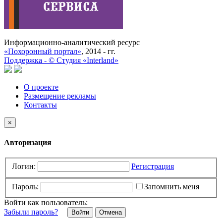
Информационно-аналитический ресурс
«Похоронный портал»
, 2014 - гг.
Поддержка -
©
Cтудия «Interland»
О проекте
Размещение рекламы
Контакты
×
Авторизация
Логин:
Регистрация
Пароль:
Запомнить меня
Войти как пользователь:
Забыли пароль?
Отмена